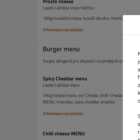
Prostě cheese
Lepek Laktóza Vejce Hořčice
160g hovězího masa, kyselá okurka, marinovaná červe
Informace o produktu
Burger menu
Soupis alergenů je k dispozici na prodejně na vyžádán
Spicy Cheddar menu
Lepek Laktóza Vejce
160g hovězí maso, sýr Chedar, chilli-Chedar omáčka, j
MENU: hranolky, spicy cheddar omáčka
Informace o produktu
Chilli cheese MENU