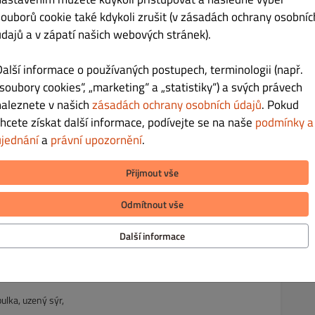
souborů cookie také kdykoli zrušit (v zásadách ochrany osobníc
né červené zelí s čili, sýr chedar, slanina, karamelizované
údajů a v zápatí našich webových stránek).
Další informace o používaných postupech, terminologii (např.
„soubory cookies“, „marketing“ a „statistiky“) a svých právech
naleznete v našich
zásadách ochrany osobních údajů
. Pokud
chcete získat další informace, podívejte se na naše
podmínky a
Kč 339.00
ujednání
a
právní upozornění
.
Přijmout vše
cibule
Odmítnout vše
Další informace
Kč 339.00
ulka, uzený sýr,