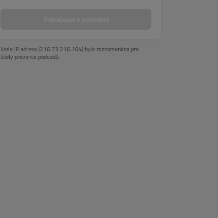
ky
Nápoje
Pokračovat k pokladně
Vaše IP adresa (216.73.216.164) byla zaznamenána pro
účely prevence podvodů.