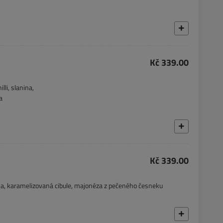
Kč 339.00
li, slanina,
a
Kč 339.00
ina, karamelizovaná cibule, majonéza z pečeného česneku