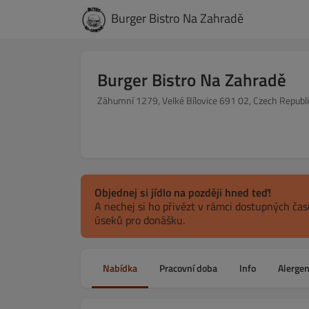
Burger Bistro Na Zahradě
Burger Bistro Na Zahradě
Záhumní 1279, Velké Bílovice 691 02, Czech Republi
Objednej si jídlo na později hned teď!
A nechej si ho přivézt v rámci dostupných ča
úseků pro donášku.
Nabídka
Pracovní doba
Info
Alerge