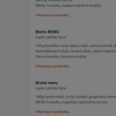
MENU: hranolky, medovo-hořčičná omáčka
Informace o produktu
Bistro MENU
Lepek Laktóza Vejce
160 g hovězího masa, ledový salát, uzený ementál, chil
karamelizovaná cibule, čerstvá cibule, uzená majonéz
Menu: hranolky, tatarská omáčka
Informace o produktu
Brutal menu
Lepek Laktóza Vejce
160g hovězí mleté, 2x sýr cheddar, gorgonzola, slan
MENU: hranolky, majonéza z pečeného česneku
Informace o produktu