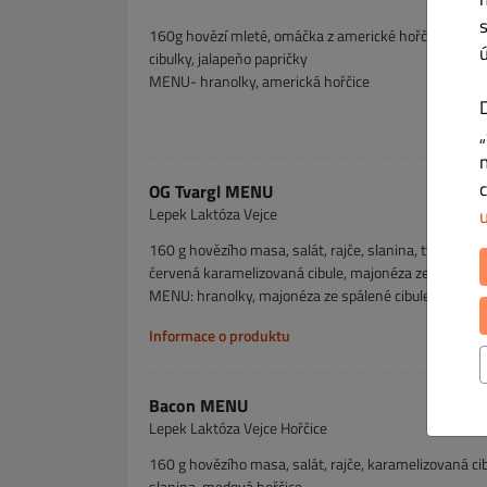
160g hovězí mleté, omáčka z americké hořčice, nakláda
cibulky, jalapeňo papričky
MENU- hranolky, americká hořčice
OG Tvargl MENU
Lepek Laktóza Vejce
160 g hovězího masa, salát, rajče, slanina, tvarůžky,
červená karamelizovaná cibule, majonéza ze spálené 
MENU: hranolky, majonéza ze spálené cibule
Informace o produktu
Bacon MENU
Lepek Laktóza Vejce Hořčice
160 g hovězího masa, salát, rajče, karamelizovaná cib
slanina, medová hořčice