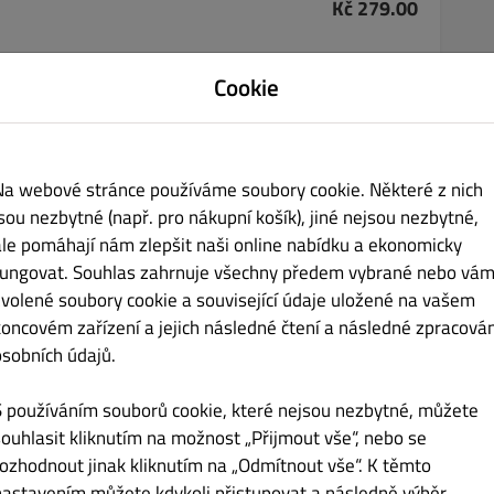
Kč 279.00
ná cibule, sýr chedar, omáčka z americké hořčice
Cookie
Na webové stránce používáme soubory cookie. Některé z nich
jsou nezbytné (např. pro nákupní košík), jiné nejsou nezbytné,
í
ale pomáhají nám zlepšit naši online nabídku a ekonomicky
fungovat. Souhlas zahrnuje všechny předem vybrané nebo vám
Kč 339.00
zvolené soubory cookie a související údaje uložené na vašem
koncovém zařízení a jejich následné čtení a následné zpracován
alapeňo, karamelizovaná cibule, slanina, ledový salát
osobních údajů.
S používáním souborů cookie, které nejsou nezbytné, můžete
souhlasit kliknutím na možnost „Přijmout vše“, nebo se
rozhodnout jinak kliknutím na „Odmítnout vše“. K těmto
Kč 339.00
nastavením můžete kdykoli přistupovat a následně výběr