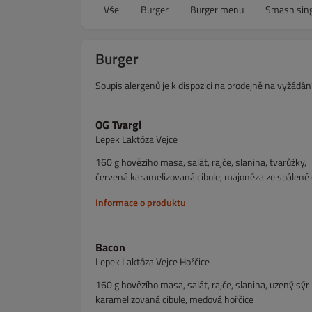
Vše
Burger
Burger menu
Smash sing
Burger
Soupis alergenů je k dispozici na prodejně na vyžádán
OG Tvargl
Lepek Laktóza Vejce
160 g hovězího masa, salát, rajče, slanina, tvarůžky,
červená karamelizovaná cibule, majonéza ze spálené 
Informace o produktu
Bacon
Lepek Laktóza Vejce Hořčice
160 g hovězího masa, salát, rajče, slanina, uzený sýr
karamelizovaná cibule, medová hořčice