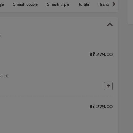
le
Smash double
Smash triple
Tortila
Hranolky
Omáč
í
Kč 279.00
cibule
Kč 279.00